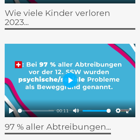
Play
Ton
Einstell
Voll
Wie viele Kinder verloren
ausschalten
eins
2023...
Play
00:11
Play
Ton
Einstell
Voll
97 % aller Abtreibungen...
ausschalten
eins