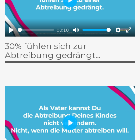
Play
00:10
Play
Ton
Einstell
Voll
30% fühlen sich zur
ausschalten
eins
Abtreibung gedrängt...
Play