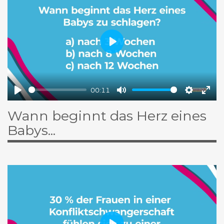
Play
00:11
Play
Ton
Einstell
Voll
Wann beginnt das Herz eines
ausschalten
eins
Babys...